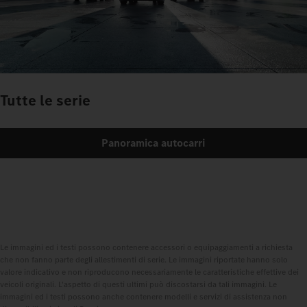
Tutte le serie
Panoramica autocarri
Le immagini ed i testi possono contenere accessori o equipaggiamenti a richiesta
che non fanno parte degli allestimenti di serie. Le immagini riportate hanno solo
valore indicativo e non riproducono necessariamente le caratteristiche effettive dei
veicoli originali. L'aspetto di questi ultimi può discostarsi da tali immagini. Le
immagini ed i testi possono anche contenere modelli e servizi di assistenza non