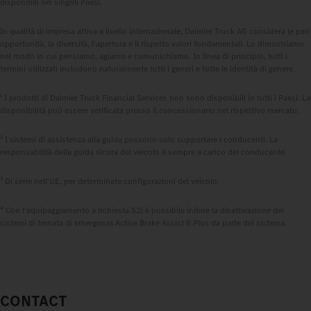
disponibili nei singoli Paesi.
In qualità di impresa attiva a livello internazionale, Daimler Truck AG considera le pari
opportunità, la diversità, l'apertura e il rispetto valori fondamentali. Lo dimostriamo
nel modo in cui pensiamo, agiamo e comunichiamo. In linea di principio, tutti i
termini utilizzati includono naturalmente tutti i generi e tutte le identità di genere.
1
I prodotti di Daimler Truck Financial Services non sono disponibili in tutti i Paesi. La
disponibilità può essere verificata presso il concessionario nel rispettivo mercato.
2
I sistemi di assistenza alla guida possono solo supportare i conducenti. La
responsabilità della guida sicura del veicolo è sempre a carico del conducente.
3
Di serie nell'UE, per determinate configurazioni del veicolo.
4
Con l'equipaggiamento a richiesta S2J è possibile inibire la disattivazione dei
sistemi di frenata di emergenza Active Brake Assist 6 Plus da parte del sistema.
CONTACT