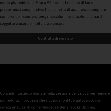
modo più redditizio. Fino a 96 mesi o 1 milione di km di
percorrenza complessiva. Il pacchetto di assistenza completo
comprende manutenzione, riparazioni, sostituzione di parti
soggette a usura e molto altro ancora.
Contratti di servizio
Concediti un aiuto digitale nella gestione dei veicoli per rendere
più redditizi i processi che riguardano il tuo autocarro: con i
servizi intelligenti come Mercedes-Benz Trucks Uptime,