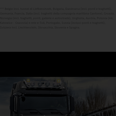
*** Belgio incl. tunnel di Liefkenshoek, Bulgaria, Danimarca (incl. ponti e traghetti),
Germania, Francia, Italia (incl. traghetti della compagnia marittima Cantone), Croazia,
Norvegia (incl. traghetti, ponti, gallerie e autostrade), Ungheria, Austria, Polonia (A4,
Katowice - Cracovia) e rete e-Toll, Portogallo, Svezia (inclusi ponti e traghetti),
Svizzera incl. Liechtenstein, Slovacchia, Slovenia e Spagna.