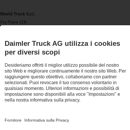
World Truck S.r.l.
Via Piave 128
17047 Vado Ligure
PHONE:
+39 019 8933398
SERVICES
SERVICE
PARTS
OPEN-HOURS
SERVICE