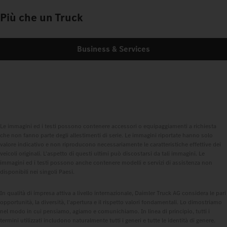
Più che un Truck
Business & Services
Le immagini ed i testi possono contenere accessori o equipaggiamenti a richiesta
che non fanno parte degli allestimenti di serie. Le immagini riportate hanno solo
valore indicativo e non riproducono necessariamente le caratteristiche effettive dei
veicoli originali. L'aspetto di questi ultimi può discostarsi da tali immagini. Le
immagini ed i testi possono anche contenere modelli e servizi di assistenza non
disponibili nei singoli Paesi.
In qualità di impresa attiva a livello internazionale, Daimler Truck AG considera le pari
opportunità, la diversità, l'apertura e il rispetto valori fondamentali. Lo dimostriamo
nel modo in cui pensiamo, agiamo e comunichiamo. In linea di principio, tutti i
termini utilizzati includono naturalmente tutti i generi e tutte le identità di genere.