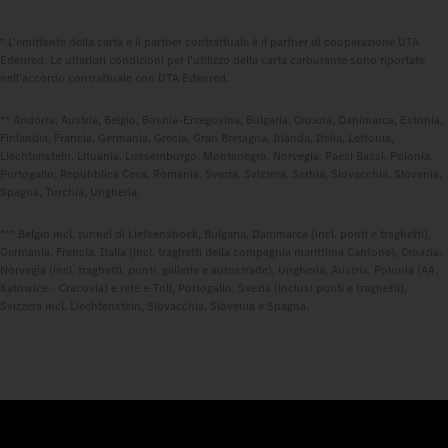
* L'emittente della carta e il partner contrattuale è il partner di cooperazione UTA
Edenred. Le ulteriori condizioni per l'utilizzo della carta carburante sono riportate
nell'accordo contrattuale con UTA Edenred.
** Andorra, Austria, Belgio, Bosnia-Erzegovina, Bulgaria, Croazia, Danimarca, Estonia,
Finlandia, Francia, Germania, Grecia, Gran Bretagna, Irlanda, Italia, Lettonia,
Liechtenstein, Lituania, Lussemburgo, Montenegro, Norvegia, Paesi Bassi, Polonia,
Portogallo, Repubblica Ceca, Romania, Svezia, Svizzera, Serbia, Slovacchia, Slovenia,
Spagna, Turchia, Ungheria.
*** Belgio incl. tunnel di Liefkenshoek, Bulgaria, Danimarca (incl. ponti e traghetti),
Germania, Francia, Italia (incl. traghetti della compagnia marittima Cantone), Croazia,
Norvegia (incl. traghetti, ponti, gallerie e autostrade), Ungheria, Austria, Polonia (A4,
Katowice - Cracovia) e rete e-Toll, Portogallo, Svezia (inclusi ponti e traghetti),
Svizzera incl. Liechtenstein, Slovacchia, Slovenia e Spagna.