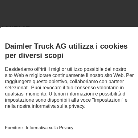
CONTACT
World Truck S.r.l.
Via Piave 128
17047 Vado Ligure
PHONE:
+39 019 8933398
SERVICES
SERVICE
PARTS