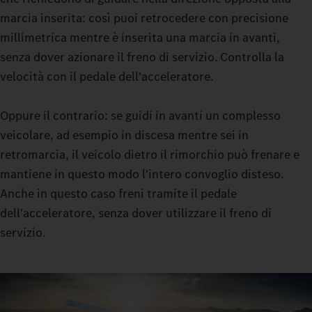
durante la marcia imposta il tuo Actros L da fino a 500 t
marcia inserita: così puoi retrocedere con precisione
esattamente nella modalità che il tuo viaggio richiede. Con ECO,
millimetrica mentre è inserita una marcia in avanti,
HEAVY o MANUAL hai a disposizione tre opzioni. La frizione a
senza dover azionare il freno di servizio. Controlla la
fluido viscoso in modalità di manovra ti consente di effettuare
velocità con il pedale dell'acceleratore.
manovre delicate: con una spinta costante puoi infatti
manovrare anche con carichi molto pesanti praticamente senza
Oppure il contrario: se guidi in avanti un complesso
usura della frizione di avviamento.
veicolare, ad esempio in discesa mentre sei in
retromarcia, il veicolo dietro il rimorchio può frenare e
mantiene in questo modo l'intero convoglio disteso.
Anche in questo caso freni tramite il pedale
dell'acceleratore, senza dover utilizzare il freno di
servizio.