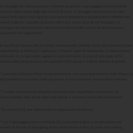
Le immagini ed i testi possono contenere accessori o equipaggiamenti a richiesta
che non fanno parte degli allestimenti di serie. Le immagini riportate hanno solo
valore indicativo e non riproducono necessariamente le caratteristiche effettive dei
veicoli originali. L'aspetto di questi ultimi può discostarsi da tali immagini. Le
immagini ed i testi possono anche contenere modelli e servizi di assistenza non
disponibili nei singoli Paesi.
In qualità di impresa attiva a livello internazionale, Daimler Truck AG considera le pari
opportunità, la diversità, l'apertura e il rispetto valori fondamentali. Lo dimostriamo
nel modo in cui pensiamo, agiamo e comunichiamo. In linea di principio, tutti i
termini utilizzati includono naturalmente tutti i generi e tutte le identità di genere.
1
I prodotti di Daimler Truck Financial Services non sono disponibili in tutti i Paesi. La
disponibilità può essere verificata presso il concessionario nel rispettivo mercato.
2
I sistemi di assistenza alla guida possono solo supportare i conducenti. La
responsabilità della guida sicura del veicolo è sempre a carico del conducente.
3
Di serie nell'UE, per determinate configurazioni del veicolo.
4
Con l'equipaggiamento a richiesta S2J è possibile inibire la disattivazione dei
sistemi di frenata di emergenza Active Brake Assist 6 Plus da parte del sistema.