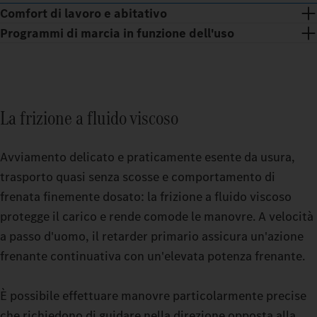
Comfort di lavoro e abitativo
Programmi di marcia in funzione dell'uso
La frizione a fluido viscoso
Avviamento delicato e praticamente esente da usura,
trasporto quasi senza scosse e comportamento di
frenata finemente dosato: la frizione a fluido viscoso
protegge il carico e rende comode le manovre. A velocità
a passo d'uomo, il retarder primario assicura un'azione
Pause rilassanti anche nei viaggi più faticosi: hai due opzioni
frenante continuativa con un'elevata potenza frenante.
spaziose a scelta tra la cabina di guida GigaSpace e la cabina di
Le modalità di marcia commutabili ti consentono di guidare il
guida BigSpace.
tuo autocarro per carichi pesanti in modo ancora più preciso.
È possibile effettuare manovre particolarmente precise
Che tu viaggi a vuoto o a carico elevato su terreni impegnativi:
che richiedono di guidare nella direzione opposta alla