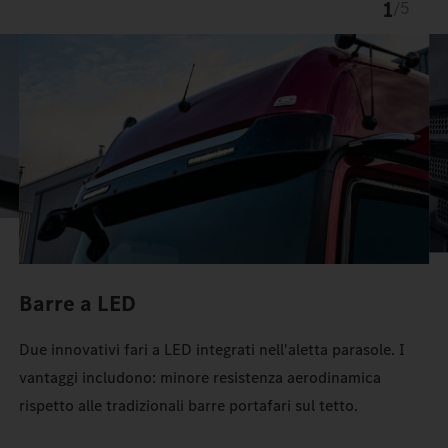
1
/
5
Il profilo cromato e i puntini cromati conferiscono al frontale
ProCabin un aspetto esclusivo.
Il TruckLocker su misura crea più ordine e più spazio di
stivaggio nell'Actros.
Barre a LED
Due innovativi fari a LED integrati nell'aletta parasole. I
vantaggi includono: minore resistenza aerodinamica
rispetto alle tradizionali barre portafari sul tetto.