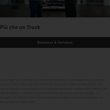
Più che un Truck
Business & Services
Le immagini ed i testi possono contenere accessori o equipaggiamenti a richiesta
che non fanno parte degli allestimenti di serie. Le immagini riportate hanno solo
valore indicativo e non riproducono necessariamente le caratteristiche effettive dei
veicoli originali. L'aspetto di questi ultimi può discostarsi da tali immagini. Le
immagini ed i testi possono anche contenere modelli e servizi di assistenza non
disponibili nei singoli Paesi.